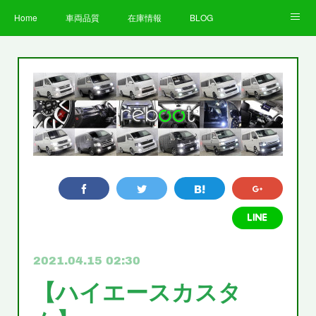
Home
車両品質
在庫情報
BLOG
全国納車費用
Facebook
Instagram
求人募集
LINE
お客様の声
STAFF
企業情報
プライバシーポリシー
2021.04.15 02:30
【ハイエースカスタ