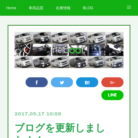
Home
車両品質
在庫情報
BLOG
全国納車費用
Facebook
Instagram
求人募集
LINE
お客様の声
STAFF
企業情報
プライバシーポリシー
2017.05.17 10:58
ブログを更新しまし