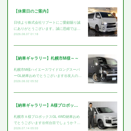
【休業日のご案内】
日頃より株式会社リブートにご愛顧賜り誠
にありがとうございます。誠に恐縮では…
2026.08.07 01:18
【納車ギャラリー】札幌市M様～～
札幌市M様ハイエースワイドロングスーパ
ーGL納車おめでとうございます㊗️友人の…
2026.08.02 05:52
【納車ギャラリー】A様プロボックス～～
札幌市Ａ様プロボックスGL 4WD納車おめ
でとうございます㊗️何台目でしょうか？…
2026.07.14 05:03