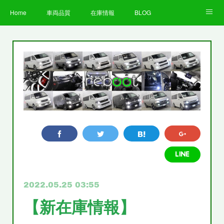
Home
車両品質
在庫情報
BLOG
全国納車費用
Facebook
Instagram
求人募集
LINE
お客様の声
STAFF
企業情報
プライバシーポリシー
2022.05.25 03:55
【新在庫情報】