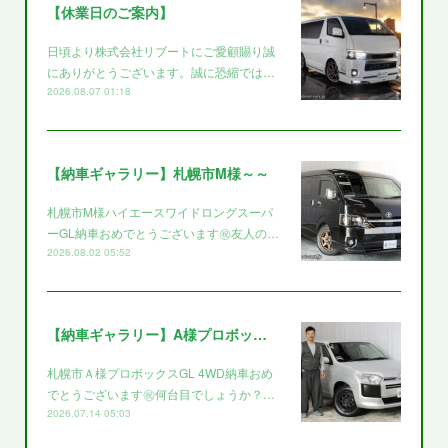
【休業日のご案内】
日頃より株式会社リブートにご愛顧賜り誠
にありがとうございます。誠に恐縮では…
2026.08.07 01:18
【納車ギャラリー】札幌市M様～～
札幌市M様ハイエースワイドロングスーパ
ーGL納車おめでとうございます㊗️友人の…
2026.08.02 05:52
【納車ギャラリー】A様プロボックス～～
札幌市Ａ様プロボックスGL 4WD納車おめ
でとうございます㊗️何台目でしょうか？…
2026.07.14 05:03