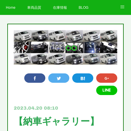
Home
車両品質
在庫情報
BLOG
全国納車費用
Facebook
Instagram
求人募集
LINE
お客様の声
STAFF
企業情報
プライバシーポリシー
2023.04.20 08:10
【納車ギャラリー】