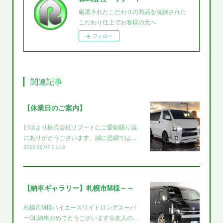
厳選されたこだわりの商品を洗練された
こだわり仕上でお客様の元へ
フォロー
関連記事
【休業日のご案内】
日頃より株式会社リブートにご愛顧賜り誠
にありがとうございます。誠に恐縮では…
2026.08.07 01:18
【納車ギャラリー】札幌市M様～～
札幌市M様ハイエースワイドロングスーパ
ーGL納車おめでとうございます㊗️友人の…