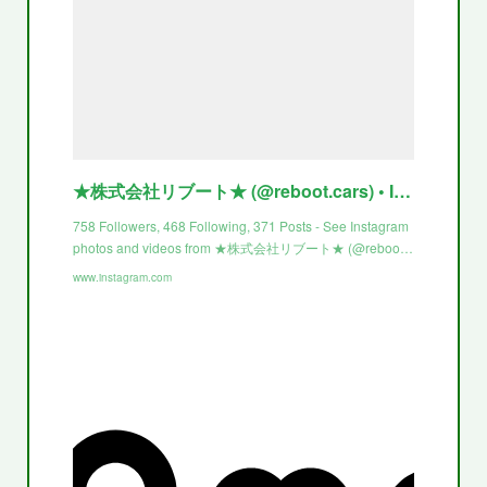
★株式会社リブート★ (@reboot.cars) • Instagram photos and videos
758 Followers, 468 Following, 371 Posts - See Instagram
photos and videos from ★株式会社リブート★ (@reboo…
www.instagram.com