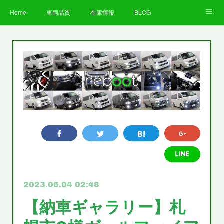
Home
車両品質
在庫情報
BLOG
全国納車費用
Facebook
Instagram
求人募集
LINE
お客様の声
STAFF
企業情報
プライバシーポリシー
2023.06.04 02:48
【納車ギャラリー】札