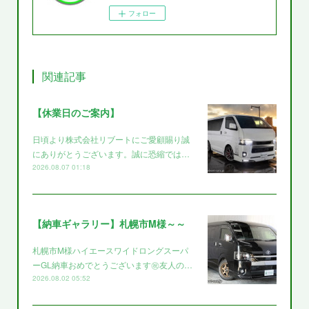
フォロー
関連記事
【休業日のご案内】
日頃より株式会社リブートにご愛顧賜り誠
にありがとうございます。誠に恐縮では…
2026.08.07 01:18
【納車ギャラリー】札幌市M様～～
札幌市M様ハイエースワイドロングスーパ
ーGL納車おめでとうございます㊗️友人の…
2026.08.02 05:52