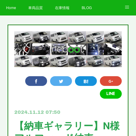
Home
車両品質
在庫情報
BLOG
全国納車費用
Facebook
Instagram
求人募集
LINE
お客様の声
STAFF
企業情報
プライバシーポリシー
2024.11.12 07:50
【納車ギャラリー】N様