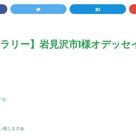
ラリー】岩見沢市I様オデッセ
㊗️
い致します🙇