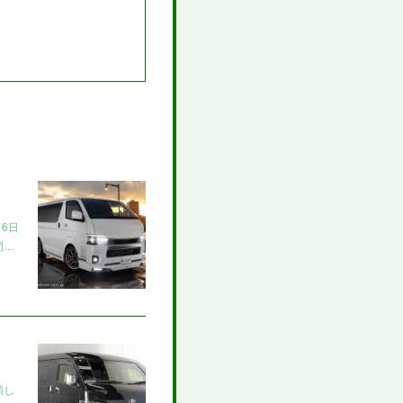
6日
問…
頼し