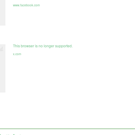
www.facebook.com
This browser is no longer supported.
x.com