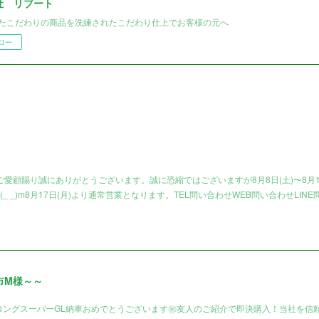
社 リブート
たこだわりの商品を洗練されたこだわり仕上でお客様の元へ
ロー
愛顧賜り誠にありがとうございます。誠に恐縮ではございますが8月8日(土)〜8月1
_ _)m8月17日(月)より通常営業となります。TEL問い合わせWEB問い合わせLINE
市M様～～
ロングスーパーGL納車おめでとうございます㊗️友人のご紹介で即決購入！当社を信