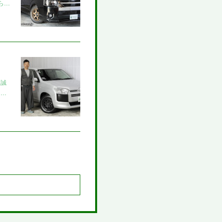
ら…
き誠
ッ…