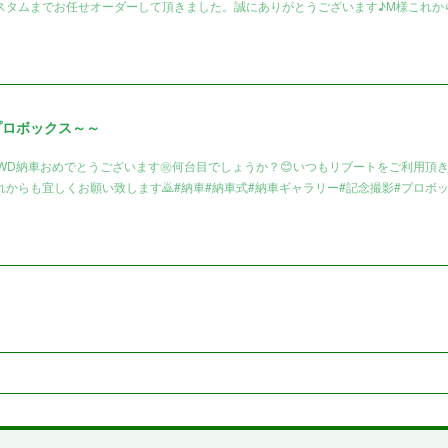
スタムまでお任せオーダーして頂きました。誠にありがとうございます♪M様これか
プロボックス～～
4WD納車おめでとうございます㊗️何台目でしょうか？😊いつもリブートをご利用頂
からも宜しくお願い致します🙇#納車#納車式#納車ギャラリー#記念撮影#プロボ