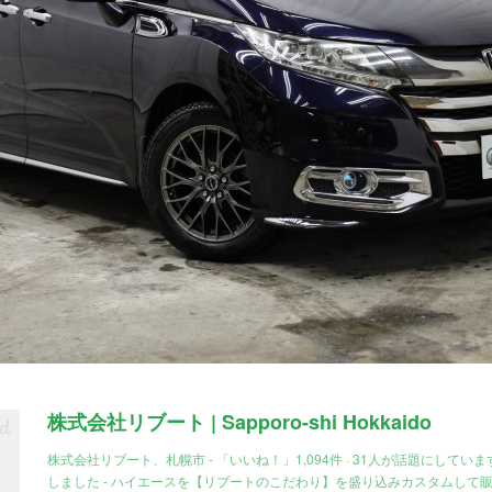
株式会社リブート | Sapporo-shi Hokkaido
株式会社リブート、札幌市 - 「いいね！」1,094件 · 31人が話題にしています
しました - ハイエースを【リブートのこだわり】を盛り込みカスタムして