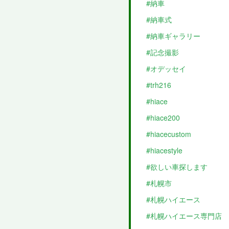
#納車
#納車式
#納車ギャラリー
#記念撮影
#オデッセイ
#trh216
#hiace
#hiace200
#hiacecustom
#hiacestyle
#欲しい車探します
#札幌市
#札幌ハイエース
#札幌ハイエース専門店