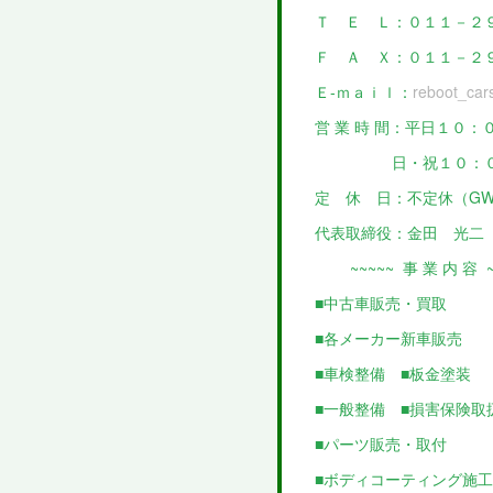
Ｔ Ｅ Ｌ：０１１－２
Ｆ Ａ Ｘ：０１１－２
Ｅ-ｍａｉｌ：
reboot_car
営 業 時 間：平日１０
日・祝１０：００
定 休 日：不定休（G
代表取締役：金田 光二
~~~~~ 事 業 内 容 ~
■中古車販売・買取
■各メーカー新車販売
■車検整備 ■板金塗装
■一般整備 ■損害保険取
■パーツ販売・取付
■ボディコーティング施