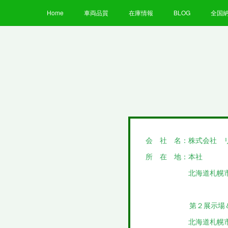
Home
車両品質
在庫情報
BLOG
全国
会 社 名：株式会社 
所 在 地：本社
北海道札幌市東区北
第２展示場＆カス
北海道札幌市東区北