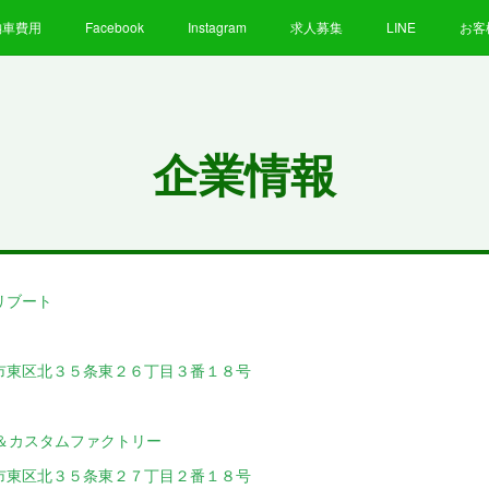
納車費用
Facebook
Instagram
求人募集
LINE
お客
企業情報
リブート
３５条東２６丁目３番１８号
タムファクトリー
３５条東２７丁目２番１８号