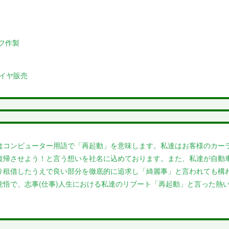
オフ作製
タイヤ販売
はコンピューター用語で「再起動」を意味します。私達はお客様のカー
復帰させよう！と言う想いを社名に込めております。また、私達が自動
り租借したうえで良い部分を徹底的に追求し「綺麗事」と言われても構
覚悟で、志事(仕事)人生における私達のリブート「再起動」と言った熱