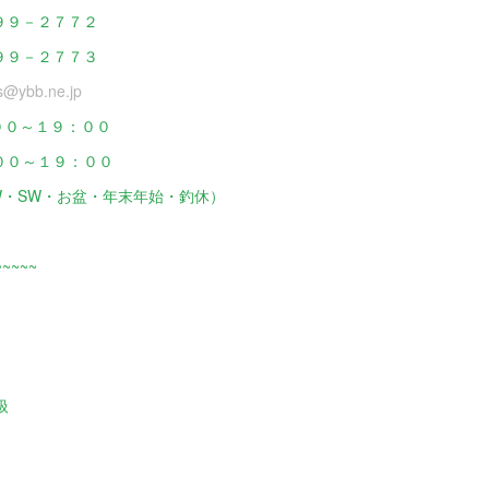
９９－２７７２
９９－２７７３
s@ybb.ne.jp
：００～１９：００
～１９：００
W・SW・お盆・年末年始・釣休）
~~~~
扱
工