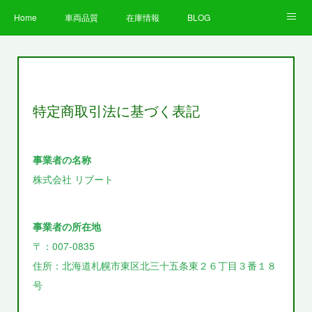
Home
車両品質
在庫情報
BLOG
全国納車費用
Facebook
Instagram
求人募集
LINE
お客様の声
STAFF
企業情報
特定商取引法に基づく表記
プライバシーポリシー
事業者の名称
株式会社 リブート
事業者の所在地
〒：007-0835
住所：北海道札幌市東区北三十五条東２６丁目３番１８
号