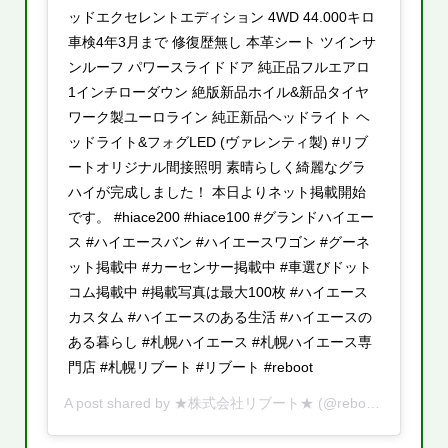
ッドエクセレントエディション 4WD 44.000キロ
車検4年3月まで 修復歴無し 本革シート ツインサ
ンルーフ パワースライドドア 純正品フルエアロ
1インチローダウン 絶版新品ホイル&新品タイヤ
ワーク製ユーロライン 純正新品ヘッドライト ヘ
ッドライト&フォグLED (ヴァレンティ製) #リブ
ートオリジナル間接照明 素晴らしく綺麗なグラ
ハイが完成しました！ 本日よりネット掲載開始
です。 #hiace200 #hiace100 #グランドハイエー
ス #ハイエースバン #ハイエースワゴン #グーネ
ット掲載中 #カーセンサー掲載中 #車選びドット
コム掲載中 #掲載写真は最大100枚 #ハイエース
カスタム #ハイエースのある生活 #ハイエースの
ある暮らし #札幌ハイエース #札幌ハイエース専
門店 #札幌リブート #リブート #reboot
A post shared by
★株式会社リブート★
(@reboot.cars) on
O