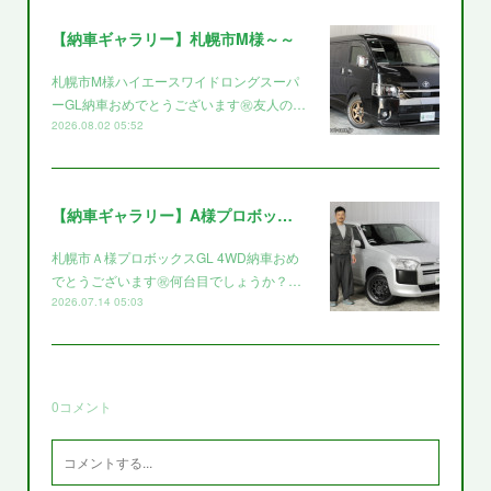
【納車ギャラリー】札幌市M様～～
札幌市M様ハイエースワイドロングスーパ
ーGL納車おめでとうございます㊗️友人の…
2026.08.02 05:52
【納車ギャラリー】A様プロボックス～～
札幌市Ａ様プロボックスGL 4WD納車おめ
でとうございます㊗️何台目でしょうか？…
2026.07.14 05:03
0
コメント