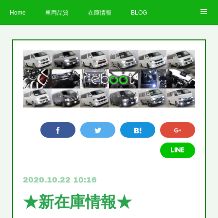
Home
車両品質
在庫情報
BLOG
全国納車費用
Facebook
Instagram
求人募集
LINE
お客様の声
STAFF
企業情報
プライバシーポリシー
2020.10.22 10:16
★新在庫情報★