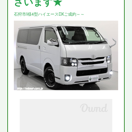
ざいます★
石狩市I様4型ハイエースDXご成約～～