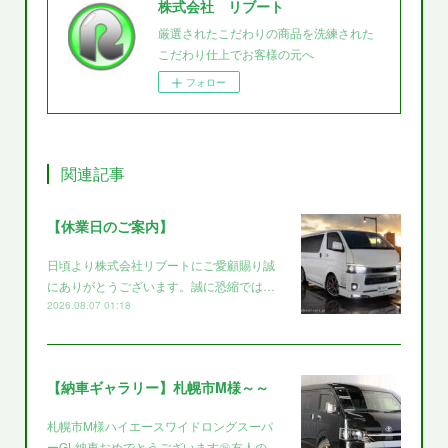
株式会社 リブート
厳選されたこだわりの商品を洗練された
こだわり仕上でお客様の元へ
フォロー
関連記事
【休業日のご案内】
日頃より株式会社リブートにご愛顧賜り誠
にありがとうございます。誠に恐縮では…
2026.08.07 01:18
【納車ギャラリー】札幌市M様～～
札幌市M様ハイエースワイドロングスーパ
ーGL納車おめでとうございます㊗️友人の…