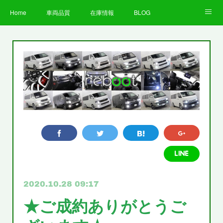
Home
車両品質
在庫情報
BLOG
全国納車費用
Facebook
Instagram
求人募集
LINE
お客様の声
STAFF
企業情報
プライバシーポリシー
2020.10.28 09:17
★ご成約ありがとうご