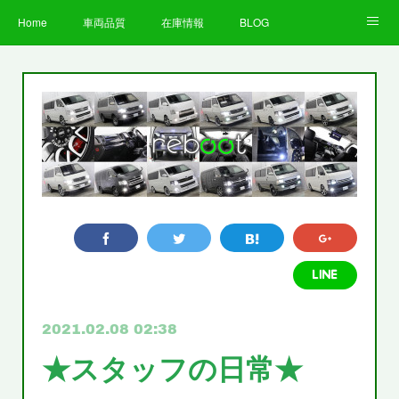
Home
車両品質
在庫情報
BLOG
全国納車費用
Facebook
Instagram
求人募集
LINE
お客様の声
STAFF
企業情報
プライバシーポリシー
2021.02.08 02:38
★スタッフの日常★