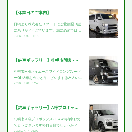
【休業日のご案内】
日頃より株式会社リブートにご愛顧賜り誠
にありがとうございます。誠に恐縮では…
2026.08.07 01:18
【納車ギャラリー】札幌市M様～～
札幌市M様ハイエースワイドロングスーパ
ーGL納車おめでとうございます㊗️友人の…
2026.08.02 05:52
【納車ギャラリー】A様プロボックス～～
札幌市Ａ様プロボックスGL 4WD納車おめ
でとうございます㊗️何台目でしょうか？…
2026.07.14 05:03