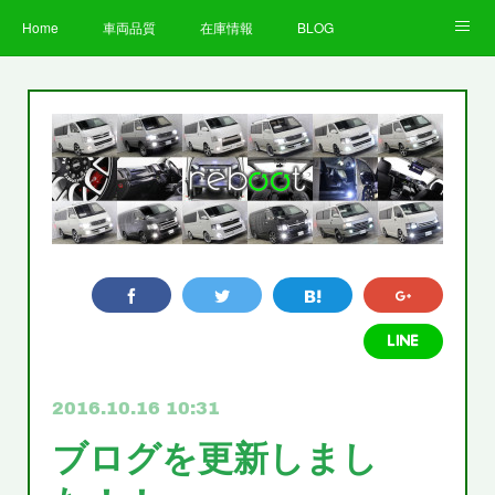
Home
車両品質
在庫情報
BLOG
全国納車費用
Facebook
Instagram
求人募集
LINE
お客様の声
STAFF
企業情報
プライバシーポリシー
2016.10.16 10:31
ブログを更新しまし