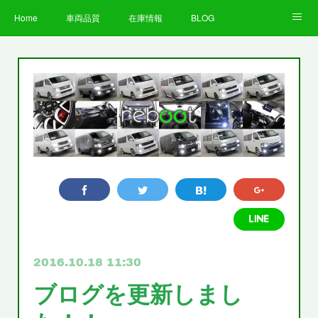
Home
車両品質
在庫情報
BLOG
全国納車費用
Facebook
Instagram
求人募集
LINE
お客様の声
STAFF
企業情報
プライバシーポリシー
2016.10.18 11:30
ブログを更新しまし