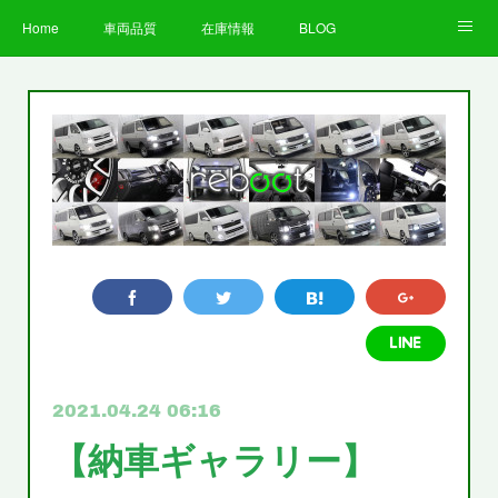
Home
車両品質
在庫情報
BLOG
全国納車費用
Facebook
Instagram
求人募集
LINE
お客様の声
STAFF
企業情報
プライバシーポリシー
2021.04.24 06:16
【納車ギャラリー】