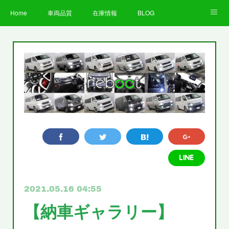
Home
車両品質
在庫情報
BLOG
全国納車費用
Facebook
Instagram
求人募集
LINE
お客様の声
STAFF
企業情報
プライバシーポリシー
2021.05.16 04:55
【納車ギャラリー】