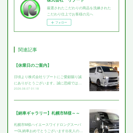
厳選されたこだわりの商品を洗練された
こだわり仕上でお客様の元へ
フォロー
関連記事
【休業日のご案内】
日頃より株式会社リブートにご愛顧賜り誠
にありがとうございます。誠に恐縮では…
2026.08.07 01:18
【納車ギャラリー】札幌市M様～～
札幌市M様ハイエースワイドロングスーパ
ーGL納車おめでとうございます㊗️友人の…