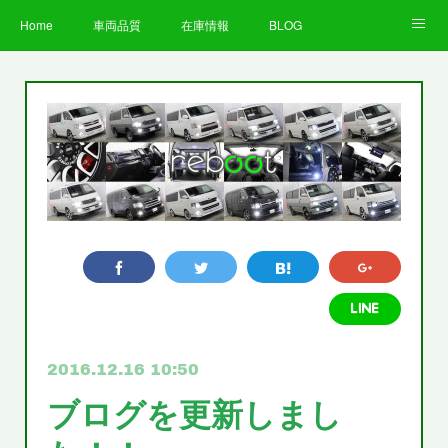
Home
車両品質
在庫情報
BLOG
全国納車費用
Facebook
Instagram
求人募集
LINE
お客様の声
STAFF
企業情報
プライバシーポリシー
2016.12.16 10:50
ブログを更新しまし