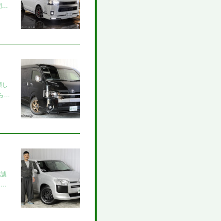
問…
頼し
ら…
き誠
ッ…