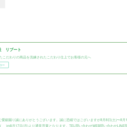
社 リブート
たこだわりの商品を洗練されたこだわり仕上でお客様の元へ
ロー
愛顧賜り誠にありがとうございます。誠に恐縮ではございますが8月8日(土)〜8月1
_ _)m8月17日(月)より通常営業となります。TEL問い合わせWEB問い合わせLINE