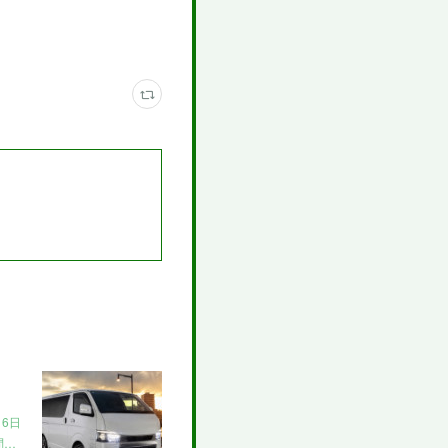
6日
問…