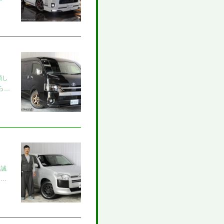
頼し
ら…
き誠
ッ…