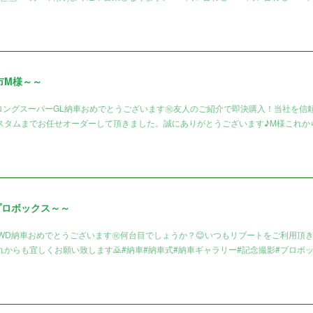
市M様～～
ロングスーパーGL納車おめでとうございます㊗️友人のご紹介で即決購入！当社を信
スタムまでお任せオーダーして頂きました。誠にありがとうございます♪M様これか
プロボックス～～
4WD納車おめでとうございます㊗️何台目でしょうか？😊いつもリブートをご利用頂
からも宜しくお願い致します🙇#納車#納車式#納車ギャラリー#記念撮影#プロボ