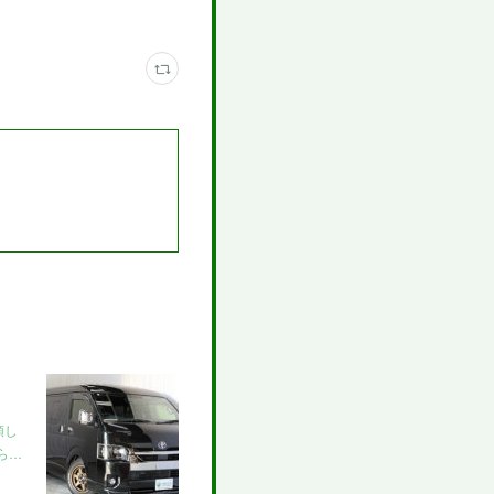
頼し
ら…