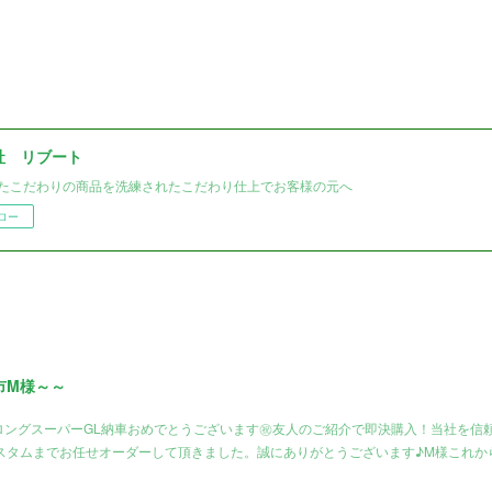
社 リブート
たこだわりの商品を洗練されたこだわり仕上でお客様の元へ
ロー
市M様～～
ロングスーパーGL納車おめでとうございます㊗️友人のご紹介で即決購入！当社を信
スタムまでお任せオーダーして頂きました。誠にありがとうございます♪M様これか