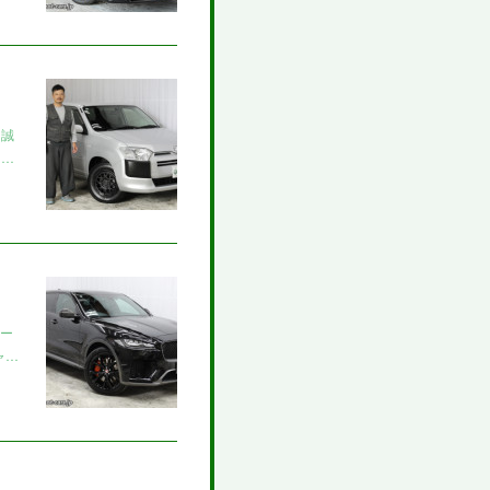
き誠
ッ…
オー
ャ…