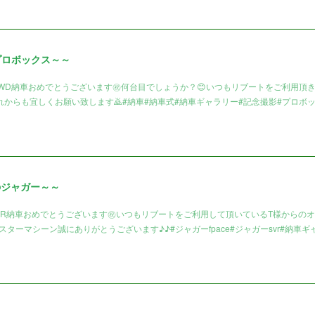
プロボックス～～
4WD納車おめでとうございます㊗️何台目でしょうか？😊いつもリブートをご利用頂
からも宜しくお願い致します🙇#納車#納車式#納車ギャラリー#記念撮影#プロボ
のジャガー～～
VR納車おめでとうございます㊗️いつもリブートをご利用して頂いているT様からの
ンスターマシーン誠にありがとうございます♪♪#ジャガーfpace#ジャガーsvr#納車ギ