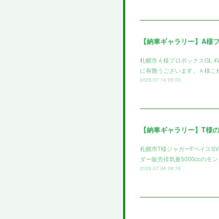
【納車ギャラリー】A様
札幌市Ａ様プロボックスGL 
に有難うございます。Ａ様これ
2026.07.14 05:03
【納車ギャラリー】T様
札幌市T様ジャガーFペイスS
ダー販売排気量5000ccのモ
2026.07.04 08:16