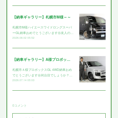
【納車ギャラリー】札幌市M様～～
札幌市M様ハイエースワイドロングスーパ
ーGL納車おめでとうございます㊗️友人の…
2026.08.02 05:52
【納車ギャラリー】A様プロボックス～～
札幌市Ａ様プロボックスGL 4WD納車おめ
でとうございます㊗️何台目でしょうか？…
2026.07.14 05:03
0
コメント