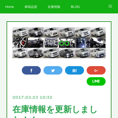
Home
車両品質
在庫情報
BLOG
全国納車費用
Facebook
Instagram
求人募集
LINE
お客様の声
STAFF
企業情報
プライバシーポリシー
2017.03.23 10:32
在庫情報を更新しまし