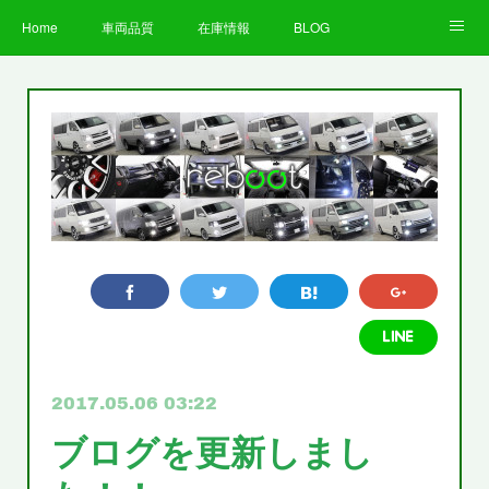
Home
車両品質
在庫情報
BLOG
全国納車費用
Facebook
Instagram
求人募集
LINE
お客様の声
STAFF
企業情報
プライバシーポリシー
2017.05.06 03:22
ブログを更新しまし