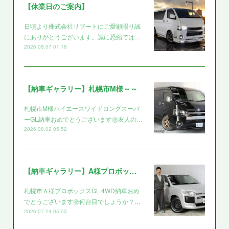
【休業日のご案内】
日頃より株式会社リブートにご愛顧賜り誠
にありがとうございます。誠に恐縮では…
2026.08.07 01:18
【納車ギャラリー】札幌市M様～～
札幌市M様ハイエースワイドロングスーパ
ーGL納車おめでとうございます㊗️友人の…
2026.08.02 05:52
【納車ギャラリー】A様プロボックス～～
札幌市Ａ様プロボックスGL 4WD納車おめ
でとうございます㊗️何台目でしょうか？…
2026.07.14 05:03