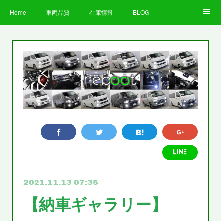
Home
車両品質
在庫情報
BLOG
全国納車費用
Facebook
Instagram
求人募集
LINE
お客様の声
STAFF
企業情報
プライバシーポリシー
2021.11.13 07:35
【納車ギャラリー】