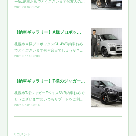
ーGL納車おめでとうございます㊗️友人の…
2026.08.02 05:52
【納車ギャラリー】A様プロボックス～～
札幌市Ａ様プロボックスGL 4WD納車おめ
でとうございます㊗️何台目でしょうか？…
2026.07.14 05:03
【納車ギャラリー】T様のジャガー～～
札幌市T様ジャガーFペイスSVR納車おめで
とうございます㊗️いつもリブートをご利…
2026.07.04 08:16
0
コメント