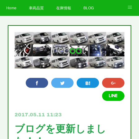
Home
車両品質
在庫情報
BLOG
全国納車費用
Facebook
Instagram
求人募集
LINE
お客様の声
STAFF
企業情報
プライバシーポリシー
2017.05.11 11:23
ブログを更新しまし