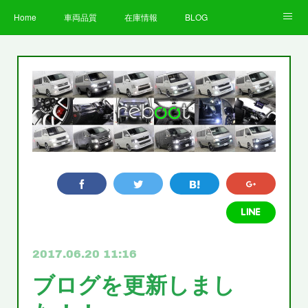
Home
車両品質
在庫情報
BLOG
全国納車費用
Facebook
Instagram
求人募集
LINE
お客様の声
STAFF
企業情報
プライバシーポリシー
2017.06.20 11:16
ブログを更新しまし