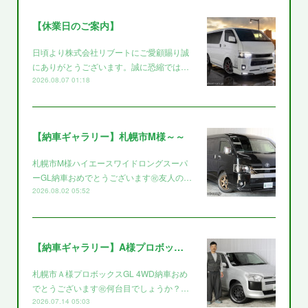
【休業日のご案内】
日頃より株式会社リブートにご愛顧賜り誠
にありがとうございます。誠に恐縮では…
2026.08.07 01:18
【納車ギャラリー】札幌市M様～～
札幌市M様ハイエースワイドロングスーパ
ーGL納車おめでとうございます㊗️友人の…
2026.08.02 05:52
【納車ギャラリー】A様プロボックス～～
札幌市Ａ様プロボックスGL 4WD納車おめ
でとうございます㊗️何台目でしょうか？…
2026.07.14 05:03