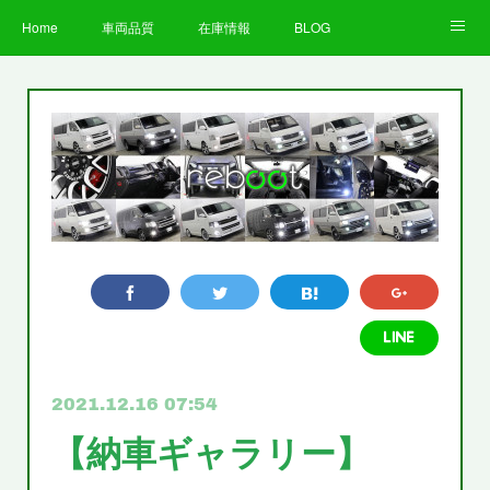
Home
車両品質
在庫情報
BLOG
全国納車費用
Facebook
Instagram
求人募集
LINE
お客様の声
STAFF
企業情報
プライバシーポリシー
2021.12.16 07:54
【納車ギャラリー】