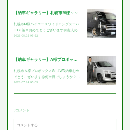
【納車ギャラリー】札幌市M様～～
札幌市M様ハイエースワイドロングスーパ
ーGL納車おめでとうございます㊗️友人の…
2026.08.02 05:52
【納車ギャラリー】A様プロボックス～～
札幌市Ａ様プロボックスGL 4WD納車おめ
でとうございます㊗️何台目でしょうか？…
2026.07.14 05:03
0
コメント