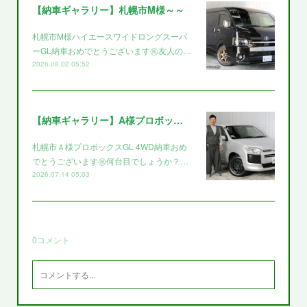
【納車ギャラリー】札幌市M様～～
札幌市M様ハイエースワイドロングスーパ
ーGL納車おめでとうございます㊗️友人の…
2026.08.02 05:52
【納車ギャラリー】A様プロボックス～～
札幌市Ａ様プロボックスGL 4WD納車おめ
でとうございます㊗️何台目でしょうか？…
2026.07.14 05:03
0
コメント