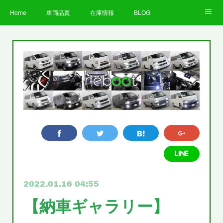
Home
車両品質
在庫情報
BLOG
全国納車費用
Facebook
Instagram
求人募集
LINE
お客様の声
STAFF
企業情報
プライバシーポリシー
2022.01.16 04:55
【納車ギャラリー】