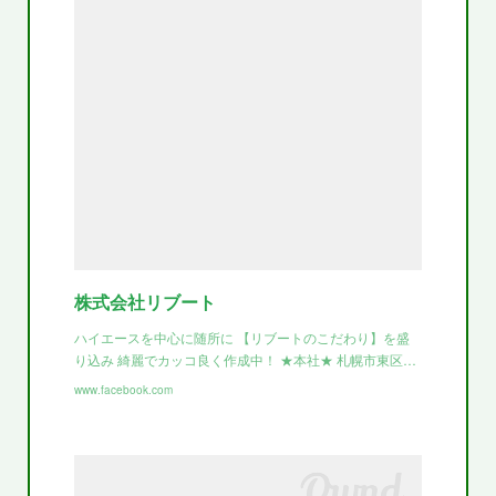
株式会社リブート
ハイエースを中心に随所に 【リブートのこだわり】を盛
り込み 綺麗でカッコ良く作成中！ ★本社★ 札幌市東区…
www.facebook.com