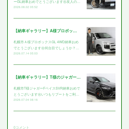
ーGL納車おめでとうございます㊗️友人の…
2026.08.02 05:52
【納車ギャラリー】A様プロボックス～～
札幌市Ａ様プロボックスGL 4WD納車おめ
でとうございます㊗️何台目でしょうか？…
2026.07.14 05:03
【納車ギャラリー】T様のジャガー～～
札幌市T様ジャガーFペイスSVR納車おめで
とうございます㊗️いつもリブートをご利…
2026.07.04 08:16
0
コメント