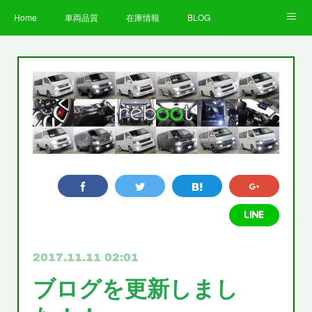
Home
車両品質
在庫情報
BLOG
全国納車費用
Facebook
Instagram
求人募集
LINE
お客様の声
STAFF
企業情報
プライバシーポリシー
2017.11.11 02:01
ブログを更新しまし