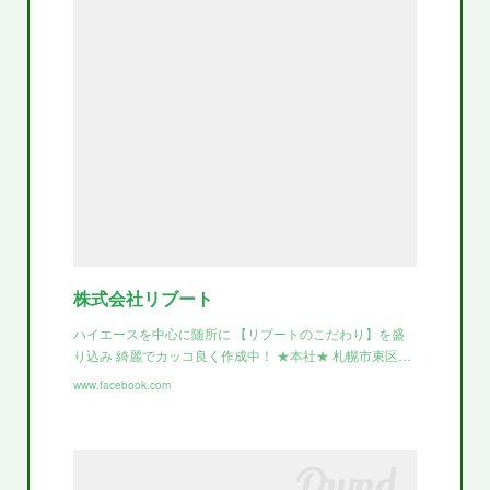
株式会社リブート
ハイエースを中心に随所に 【リブートのこだわり】を盛
り込み 綺麗でカッコ良く作成中！ ★本社★ 札幌市東区…
www.facebook.com