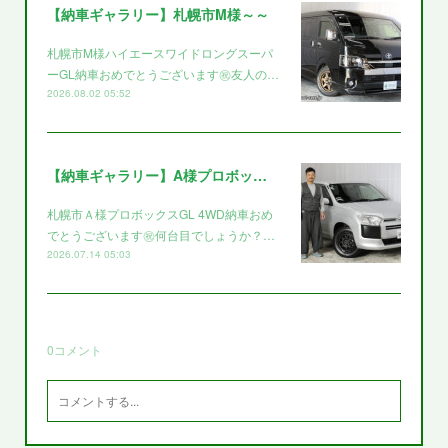
【納車ギャラリー】札幌市M様～～
札幌市M様ハイエースワイドロングスーパ
ーGL納車おめでとうございます㊗️友人の…
2026.08.02 05:52
【納車ギャラリー】A様プロボックス～～
札幌市Ａ様プロボックスGL 4WD納車おめ
でとうございます㊗️何台目でしょうか？…
2026.07.14 05:03
0
コメント