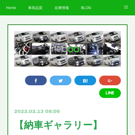
Home
車両品質
在庫情報
BLOG
全国納車費用
Facebook
Instagram
求人募集
LINE
お客様の声
STAFF
企業情報
プライバシーポリシー
2022.02.13 08:06
【納車ギャラリー】