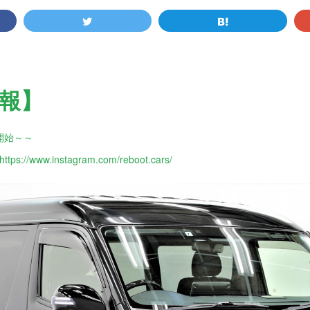
報】
開始～～
://www.instagram.com/reboot.cars/