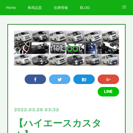
Home
車両品質
在庫情報
BLOG
全国納車費用
Facebook
Instagram
求人募集
LINE
お客様の声
STAFF
企業情報
プライバシーポリシー
2022.03.28 03:32
【ハイエースカスタ