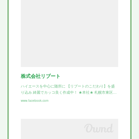
株式会社リブート
ハイエースを中心に随所に 【リブートのこだわり】を盛
り込み 綺麗でカッコ良く作成中！ ★本社★ 札幌市東区…
www.facebook.com