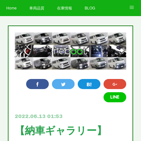
Home
車両品質
在庫情報
BLOG
全国納車費用
Facebook
Instagram
求人募集
LINE
お客様の声
STAFF
企業情報
プライバシーポリシー
2022.06.13 01:53
【納車ギャラリー】