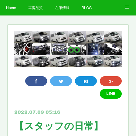
Home
車両品質
在庫情報
BLOG
全国納車費用
Facebook
Instagram
求人募集
LINE
お客様の声
STAFF
企業情報
プライバシーポリシー
2022.07.09 05:16
【スタッフの日常】