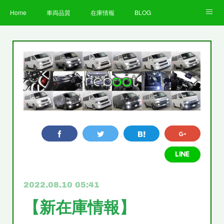
Home
車両品質
在庫情報
BLOG
全国納車費用
Facebook
Instagram
求人募集
LINE
お客様の声
STAFF
企業情報
プライバシーポリシー
2022.08.10 05:41
【新在庫情報】