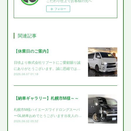
こだわり仕上でお客様の元へ
フォロー
関連記事
【休業日のご案内】
日頃より株式会社リブートにご愛顧賜り誠
にありがとうございます。誠に恐縮では…
2026.08.07 01:18
【納車ギャラリー】札幌市M様～～
札幌市M様ハイエースワイドロングスーパ
ーGL納車おめでとうございます㊗️友人の…
2026.08.02 05:52