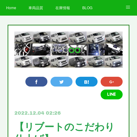
Home
車両品質
在庫情報
BLOG
全国納車費用
Facebook
Instagram
求人募集
LINE
お客様の声
STAFF
企業情報
プライバシーポリシー
2022.12.04 02:26
【リブートのこだわり