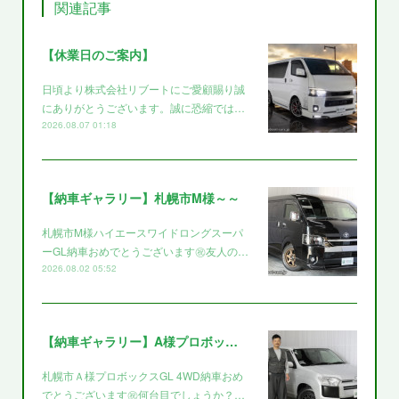
関連記事
【休業日のご案内】
日頃より株式会社リブートにご愛顧賜り誠
にありがとうございます。誠に恐縮では…
2026.08.07 01:18
【納車ギャラリー】札幌市M様～～
札幌市M様ハイエースワイドロングスーパ
ーGL納車おめでとうございます㊗️友人の…
2026.08.02 05:52
【納車ギャラリー】A様プロボックス～～
札幌市Ａ様プロボックスGL 4WD納車おめ
でとうございます㊗️何台目でしょうか？…