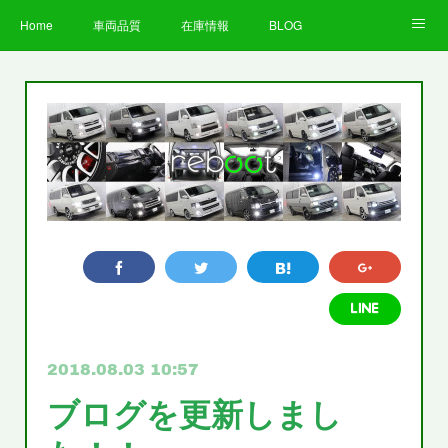
Home
車両品質
在庫情報
BLOG
全国納車費用
Facebook
Instagram
求人募集
LINE
お客様の声
STAFF
企業情報
プライバシーポリシー
2018.08.03 10:57
ブログを更新しまし