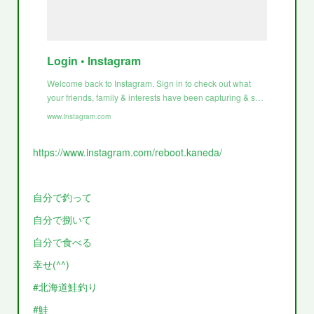
Login • Instagram
Welcome back to Instagram. Sign in to check out what
your friends, family & interests have been capturing & s…
www.instagram.com
https://www.instagram.com/reboot.kaneda/
自分で釣って
自分で捌いて
自分で食べる
幸せ(^^)
#北海道鮭釣り
#鮭