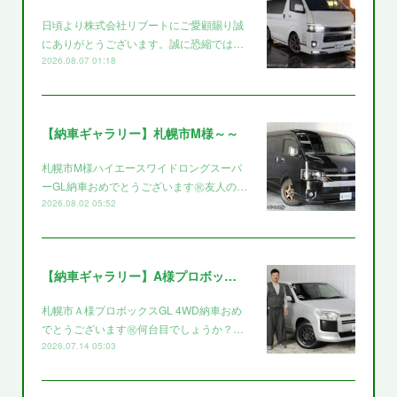
日頃より株式会社リブートにご愛顧賜り誠
にありがとうございます。誠に恐縮では…
2026.08.07 01:18
【納車ギャラリー】札幌市M様～～
札幌市M様ハイエースワイドロングスーパ
ーGL納車おめでとうございます㊗️友人の…
2026.08.02 05:52
【納車ギャラリー】A様プロボックス～～
札幌市Ａ様プロボックスGL 4WD納車おめ
でとうございます㊗️何台目でしょうか？…
2026.07.14 05:03