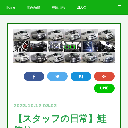
Home
車両品質
在庫情報
BLOG
全国納車費用
Facebook
Instagram
求人募集
LINE
お客様の声
STAFF
企業情報
プライバシーポリシー
2023.10.12 03:02
【スタッフの日常】鮭