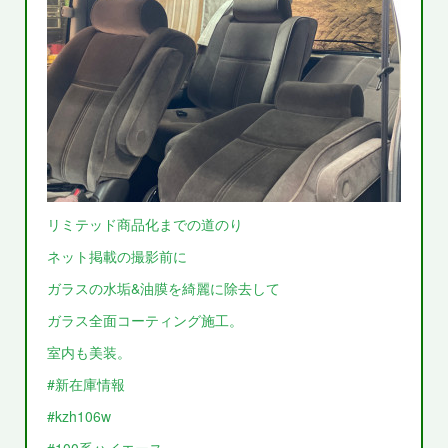
リミテッド商品化までの道のり
ネット掲載の撮影前に
ガラスの水垢&油膜を綺麗に除去して
ガラス全面コーティング施工。
室内も美装。
#新在庫情報
#kzh106w
#100系ハイエース