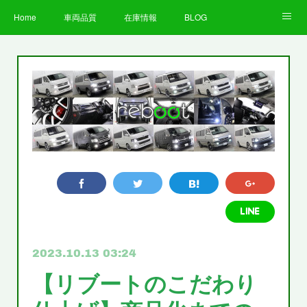
Home
車両品質
在庫情報
BLOG
全国納車費用
Facebook
Instagram
求人募集
LINE
お客様の声
STAFF
企業情報
プライバシーポリシー
2023.10.13 03:24
【リブートのこだわり