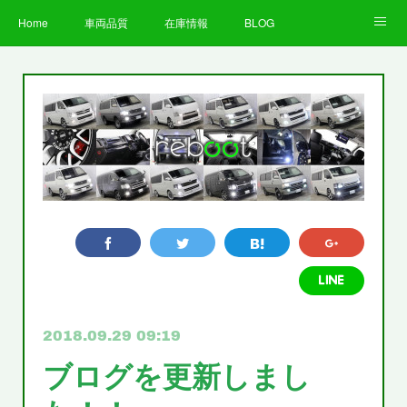
Home
車両品質
在庫情報
BLOG
全国納車費用
Facebook
Instagram
求人募集
LINE
お客様の声
STAFF
企業情報
プライバシーポリシー
2018.09.29 09:19
ブログを更新しまし