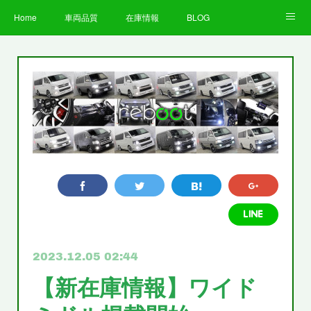
Home
車両品質
在庫情報
BLOG
全国納車費用
Facebook
Instagram
求人募集
LINE
お客様の声
STAFF
企業情報
プライバシーポリシー
2023.12.05 02:44
【新在庫情報】ワイド