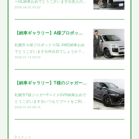
ーGL納車おめでとうございます㊗️友人の…
2026.08.02 05:52
【納車ギャラリー】A様プロボックス～～
札幌市Ａ様プロボックスGL 4WD納車おめ
でとうございます㊗️何台目でしょうか？…
2026.07.14 05:03
【納車ギャラリー】T様のジャガー～～
札幌市T様ジャガーFペイスSVR納車おめで
とうございます㊗️いつもリブートをご利…
2026.07.04 08:16
0
コメント