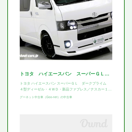
トヨタ ハイエースバン スーパーＧＬ ダークプライム ４型ディーゼル・４ＷＤ・新品ファブレス／ナスカー１７インチ・玄武１．５インチダウン・モデリスタフロントスポイラー・ベットキット・インナーブラックヘ
トヨタ ハイエースバン スーパーＧＬ ダークプライム
４型ディーゼル・４ＷＤ・新品ファブレス／ナスカー１…
グーネット中古車（Goo-net）の中古車