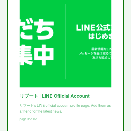
リブート | LINE Official Account
リブート's LINE official account profile page. Add them as
a friend for the latest news.
page.line.me