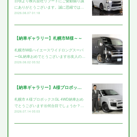
日頃より株式会社リブートにご愛顧賜り誠
にありがとうございます。誠に恐縮では…
2026.08.07 01:18
【納車ギャラリー】札幌市M様～～
札幌市M様ハイエースワイドロングスーパ
ーGL納車おめでとうございます㊗️友人の…
2026.08.02 05:52
【納車ギャラリー】A様プロボックス～～
札幌市Ａ様プロボックスGL 4WD納車おめ
でとうございます㊗️何台目でしょうか？…
2026.07.14 05:03