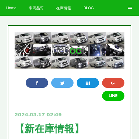
Home
車両品質
在庫情報
BLOG
全国納車費用
Facebook
Instagram
求人募集
LINE
お客様の声
STAFF
企業情報
プライバシーポリシー
2024.03.17 02:49
【新在庫情報】