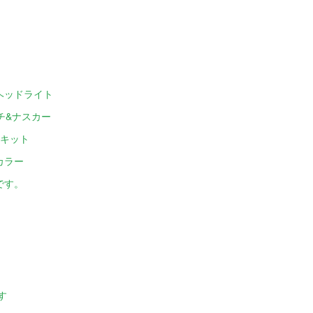
ヘッドライト
チ&ナスカー
ンキット
カラー
です。
す