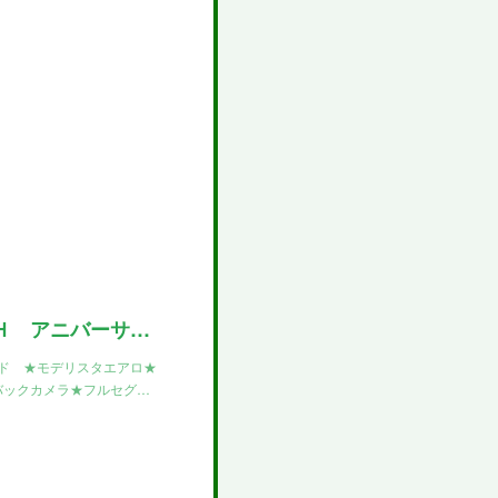
トヨタ ハイエースバン スーパーＧＬ ５０ＴＨ アニバーサリーリミテッド ★モデリスタエアロ★ディーゼル４ＷＤ★両側パワスラ★ＥＴＣ２．０★ドライブレコーダー★バックカメラ★フルセグＢＴナビ★新品ファ
ッド ★モデリスタエアロ★
バックカメラ★フルセグ…