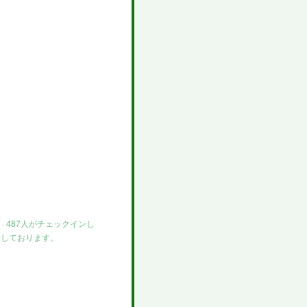
 · 487人がチェックインし
売しております。