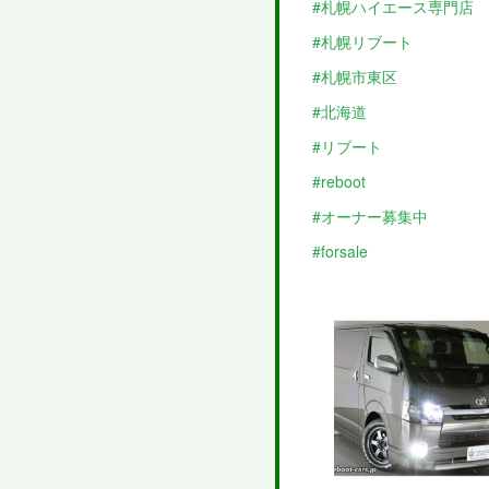
#札幌ハイエース専門店
#札幌リブート
#札幌市東区
#北海道
#リブート
#reboot
#オーナー募集中
#forsale