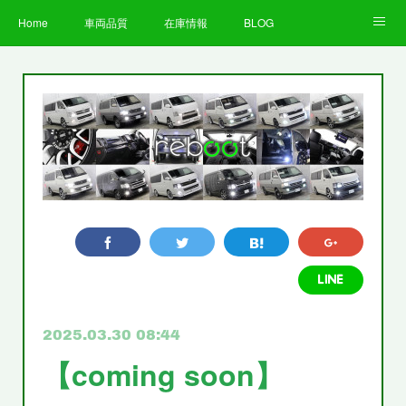
Home
車両品質
在庫情報
BLOG
全国納車費用
Facebook
Instagram
求人募集
LINE
お客様の声
STAFF
企業情報
プライバシーポリシー
2025.03.30 08:44
【coming soon】