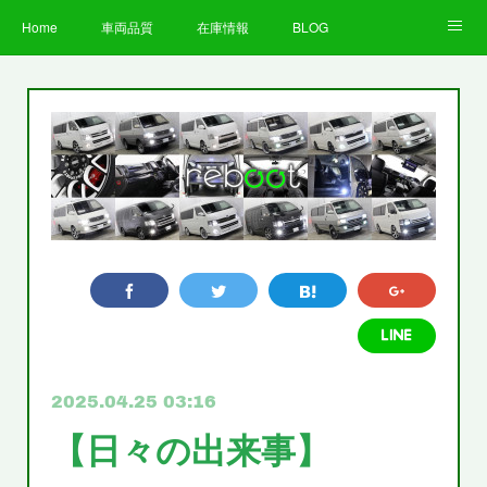
Home
車両品質
在庫情報
BLOG
全国納車費用
Facebook
Instagram
求人募集
LINE
お客様の声
STAFF
企業情報
プライバシーポリシー
2025.04.25 03:16
【日々の出来事】