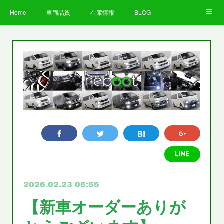
Home
車両品質
在庫情報
BLOG
全国納車費用
Facebook
Instagram
求人募集
LINE
お客様の声
STAFF
企業情報
プライバシーポリシー
2026.02.23 06:55
【新車オーダーありが