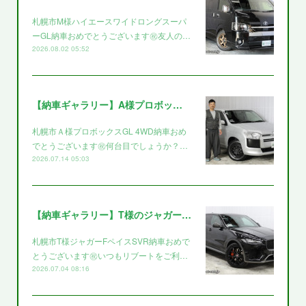
札幌市M様ハイエースワイドロングスーパ
ーGL納車おめでとうございます㊗️友人の…
2026.08.02 05:52
【納車ギャラリー】A様プロボックス～～
札幌市Ａ様プロボックスGL 4WD納車おめ
でとうございます㊗️何台目でしょうか？…
2026.07.14 05:03
【納車ギャラリー】T様のジャガー～～
札幌市T様ジャガーFペイスSVR納車おめで
とうございます㊗️いつもリブートをご利…
2026.07.04 08:16