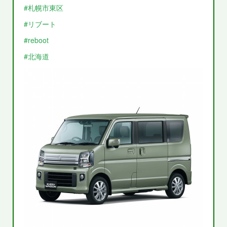
#札幌市東区
#リブート
#reboot
#北海道