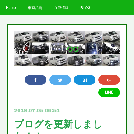
Home
車両品質
在庫情報
BLOG
全国納車費用
Facebook
Instagram
求人募集
LINE
お客様の声
STAFF
企業情報
プライバシーポリシー
2019.07.05 06:54
ブログを更新しまし