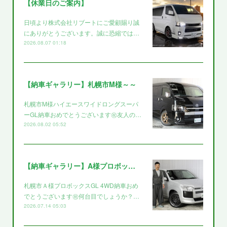
【休業日のご案内】
日頃より株式会社リブートにご愛顧賜り誠
にありがとうございます。誠に恐縮では…
2026.08.07 01:18
【納車ギャラリー】札幌市M様～～
札幌市M様ハイエースワイドロングスーパ
ーGL納車おめでとうございます㊗️友人の…
2026.08.02 05:52
【納車ギャラリー】A様プロボックス～～
札幌市Ａ様プロボックスGL 4WD納車おめ
でとうございます㊗️何台目でしょうか？…
2026.07.14 05:03