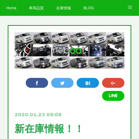
Home
車両品質
在庫情報
BLOG
全国納車費用
Facebook
Instagram
求人募集
LINE
お客様の声
STAFF
企業情報
プライバシーポリシー
2020.01.23 09:08
新在庫情報！！