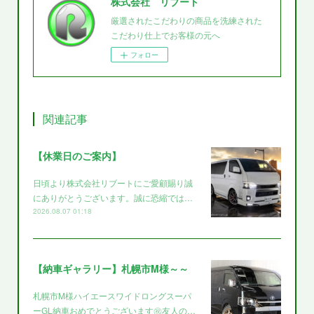
株式会社 リブート
厳選されたこだわりの商品を洗練された
こだわり仕上でお客様の元へ
フォロー
関連記事
【休業日のご案内】
日頃より株式会社リブートにご愛顧賜り誠
にありがとうございます。誠に恐縮では…
2026.08.07 01:18
【納車ギャラリー】札幌市M様～～
札幌市M様ハイエースワイドロングスーパ
ーGL納車おめでとうございます㊗️友人の…