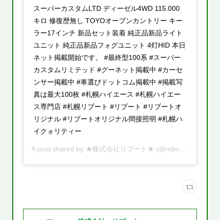
スーパーカスタムLTD ディーゼル4WD 115.000
キロ 修復歴無し TOYOオープンカントリー キー
ラー17インチ 新品セット装着 純正品新品ライト
ユニット 純正品新品フォグユニット 4灯HID 本日
ネット掲載開始です。 #最終型100系 #スーパー
カスタムリミテッド #グーネット掲載中 #カーセ
ンサー掲載中 #車選びドットコム掲載中 #掲載写
真は最大100枚 #札幌ハイエース #札幌ハイエー
ス専門店 #札幌リブート #リブート #リブートオ
リジナル #リブートオリジナル間接照明 #札幌ハ
イクォリティー
A post shared by
★株式会社リブート★
(@reboot.cars) on
J