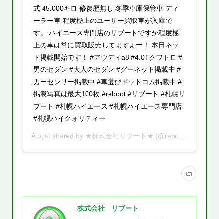
式 45.000キロ 修復歴無し 冬季車庫保管車 ディ
ーラー車 程度極上のユーザー買取車が入庫で
す。 ハイエース専門店のリブートですが程度極
上の車は常に買取販売してますよー！ 本日ネッ
ト掲載開始です！ #アウディa8 #4.0Tクワトロ #
男のセダン #大人のセダン #グーネット掲載中 #
カーセンサー掲載中 #車選びドットコム掲載中 #
掲載写真は最大100枚 #reboot #リブート #札幌リ
ブート #札幌ハイエース #札幌ハイエース専門店
#札幌ハイクォリティー
A post shared by
★株式会社リブート★
(@reboot.cars) on
J
株式会社 リブート