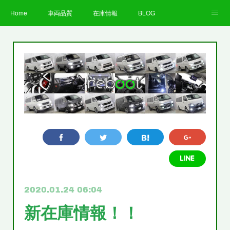
Home
車両品質
在庫情報
BLOG
全国納車費用
Facebook
Instagram
求人募集
LINE
お客様の声
STAFF
企業情報
プライバシーポリシー
2020.01.24 06:04
新在庫情報！！