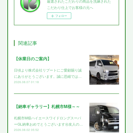
厳選されたこだわりの商品を洗練された
こだわり仕上でお客様の元へ
フォロー
関連記事
【休業日のご案内】
日頃より株式会社リブートにご愛顧賜り誠
にありがとうございます。誠に恐縮では…
2026.08.07 01:18
【納車ギャラリー】札幌市M様～～
札幌市M様ハイエースワイドロングスーパ
ーGL納車おめでとうございます㊗️友人の…
2026.08.02 05:52