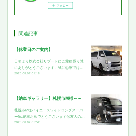
フォロー
関連記事
【休業日のご案内】
日頃より株式会社リブートにご愛顧賜り誠
にありがとうございます。誠に恐縮では…
2026.08.07 01:18
【納車ギャラリー】札幌市M様～～
札幌市M様ハイエースワイドロングスーパ
ーGL納車おめでとうございます㊗️友人の…
2026.08.02 05:52