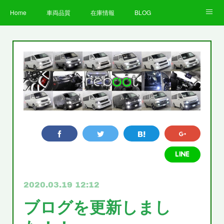
Home
車両品質
在庫情報
BLOG
全国納車費用
Facebook
Instagram
求人募集
LINE
お客様の声
STAFF
企業情報
プライバシーポリシー
2020.03.19 12:12
ブログを更新しまし