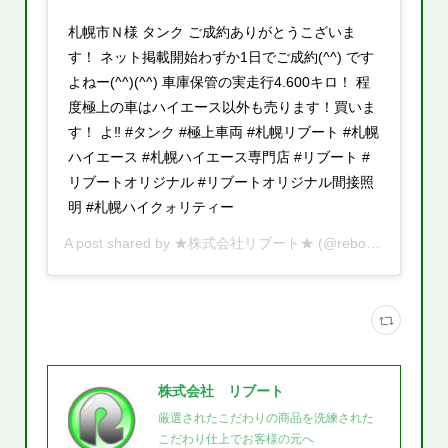
札幌市Ｎ様 タンク ご成約ありがとうこざいま
す！ ネット掲載開始わずか1日でご成約(^^) です
よねー(^^)(^^) 車庫保管の実走行4.600キロ！ 程
度極上の車はハイエース以外も売ります！買いま
す！ よ‼️ #タンク #極上車両 #札幌リブート #札幌
ハイエース #札幌ハイエース専門店 #リブート #
リブートオリジナル #リブートオリジナル間接照
明 #札幌ハイクォリティー
A post shared by
★株式会社リブート★
(@reboot.cars) on
M
株式会社 リブート
厳選されたこだわりの商品を洗練された
こだわり仕上でお客様の元へ